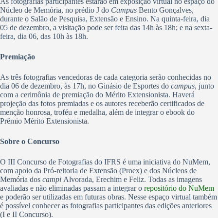
As fotografias participantes estarão em exposição virtual no espaço do
Núcleo de Memória, no prédio J do
Campus
Bento Gonçalves,
durante o Salão de Pesquisa, Extensão e Ensino. Na quinta-feira, dia
05 de dezembro, a visitação pode ser feita das 14h às 18h; e na sexta-
feira, dia 06, das 10h às 18h.
Premiação
As três fotografias vencedoras de cada categoria serão conhecidas no
dia 06 de dezembro, às 17h, no Ginásio de Esportes do
campus
, junto
com a cerimônia de premiação do Mérito Extensionista. Haverá
projeção das fotos premiadas e os autores receberão certificados de
menção honrosa, troféu e medalha, além de integrar o ebook do
Prêmio Mérito Extensionista.
Sobre o Concurso
O III Concurso de Fotografias do IFRS é uma iniciativa do NuMem,
com apoio da Pró-reitoria de Extensão (Proex) e dos Núcleos de
Memória dos
campi
Alvorada, Erechim e Feliz. Todas as imagens
avaliadas e não eliminadas passam a integrar o
repositório do NuMem
e poderão ser utilizadas em futuras obras. Nesse espaço virtual também
é possível conhecer as fotografias participantes das edições anteriores
(I e II Concurso).