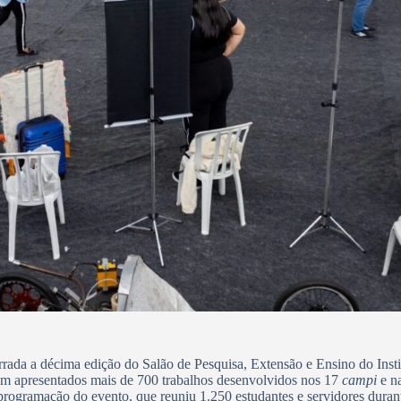
errada a décima edição do Salão de Pesquisa, Extensão e Ensino do Ins
ram apresentados mais de 700 trabalhos desenvolvidos nos 17
campi
e n
 programação do evento, que reuniu 1.250 estudantes e servidores duran