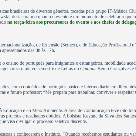
icas brasileiras de diversos gêneros, tocadas pelo grupo IF-Música Cl
owski, destacaram o quanto o evento é um momento de celebrar o que 
dado
na terça-feira aos precursores do evento e aos chefes de delega
nternacionalização, de Extensão (Semex), e de Educação Profissional e
m apresentados das 8h às 17h.
 o ensino de português para imigrantes e estrangeiros, mobilidade acadêm
Gugel cursa o oitavo semestre de Letras no
Campus
Bento Gonçalves e l
dades, com conteúdos de português básico e intermediário em diferentes
ras e futuro professor: “Me prepara para trabalhar, conviver e respeitar
s à Educação e ao Meio Ambiente. A área de Comunicação teve oito trab
 projetos e resultados obtidos. A bolsista Kayane da Silva dos Santos
que visa divulgar o processo seletivo discente.
 pessoas a conhecerem o Instituto. “Quando recebemos estudantes ou vam