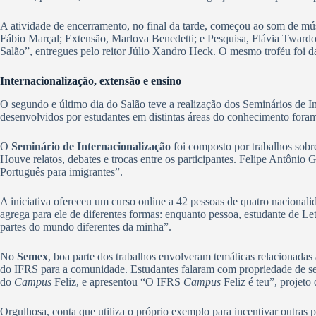
A atividade de encerramento, no final da tarde, começou ao som de mús
Fábio Marçal; Extensão, Marlova Benedetti; e Pesquisa, Flávia Tward
Salão”, entregues pelo reitor Júlio Xandro Heck. O mesmo troféu foi 
Internacionalização, extensão e ensino
O segundo e último dia do Salão teve a realização dos Seminários de I
desenvolvidos por estudantes em distintas áreas do conhecimento fora
O
Seminário de Internacionalização
foi composto por trabalhos sobre
Houve relatos, debates e trocas entre os participantes. Felipe Antônio 
Português para imigrantes”.
A iniciativa ofereceu um curso online a 42 pessoas de quatro nacionali
agrega para ele de diferentes formas: enquanto pessoa, estudante de Let
partes do mundo diferentes da minha”.
No
Semex
, boa parte dos trabalhos envolveram temáticas relacionada
do IFRS para a comunidade. Estudantes falaram com propriedade de seus
do
Campus
Feliz, e apresentou “O IFRS
Campus
Feliz é teu”, projeto 
Orgulhosa, conta que utiliza o próprio exemplo para incentivar outras