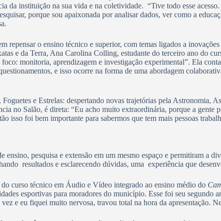
ncia da instituição na sua vida e na coletividade. “Tive todo esse aces
 pesquisar, porque sou apaixonada por analisar dados, ver como a educa
sa.
em repensar o ensino técnico e superior, com temas ligados a inovações 
atas e da Terra, Ana Carolina Colling, estudante do terceiro ano do cur
o: monitoria, aprendizagem e investigação experimental”. Ela conta qu
 questionamentos, e isso ocorre na forma de uma abordagem colaborati
Foguetes e Estrelas: despertando novas trajetórias pela Astronomia, As
cia no Salão, é direta: “Eu acho muito extraordinária, porque a gente p
ntão isso foi bem importante para sabermos que tem mais pessoas trabal
e ensino, pesquisa e extensão em um mesmo espaço e permitiram a divulg
lhando resultados e esclarecendo dúvidas, uma experiência que desenvo
no do curso técnico em Áudio e Vídeo integrado ao ensino médio do
Ca
dades esportivas para moradores do município. Esse foi seu segundo ano
vez e eu fiquei muito nervosa, travou total na hora da apresentação. N