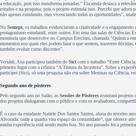
a educação, pois isso transforma jornadas.” Ela ainda destaca a relevâ
estudos e na pesquisa, pois o projeto estimula isso. Percebi que adoro
não apenas estudando, mas vivenciando todas as oportunidades”, anali
No
Semept
, os trabalhos evidenciaram a criatividade e o engajamento 
protagonismo estudantil, entre outros. Em uma das salas de Ciências Ex
monitoria que desenvolve no
Campus
Erechim, chamada “Química em foc
momentos nos quais eles podem falar o que sentem, trazerem dúvidas,
também evoluir como discentes”.
Versátil, Ana participou também do
Sict
com o trabalho “Entre Ciência, 
primeiro lugar com a crônica “A Tintura da Incerteza”. Sobre a experiên
participei (Sict), só uma pesquisa não era sobre Meninas na Ciência, e
Segundo ano de pôsteres
Pelo segundo ano no Salão, as
Sessões de Pôsteres
reuniram projetos d
dos projetos dialogaram com o público e com os avaliadores, comparti
É o caso da estudante Natiele Dos Santos Santos, aluna do terceiro a
Alvorada: onde a quadra vira espaço da comunidade”, que oferece ativi
minha experiência está sendo muito boa. No ano passado foi a primeira 