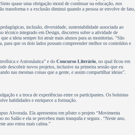
so. Sinto quase uma obrigação moral de continuar na educação, nos
ção transforma e a exclusão diminui quando a pessoa se envolve de fato,
pedagógicas, inclusão, diversidade, sustentabilidade associada ao
so técnico integrado em Design, discorreu sobre a atividade de
e a ideia sempre foi atrair mais alunos para as monitorias. “São
va, para que os dois lados possam compreender melhor os conteúdos e
trofísica e Astronáutica” e do
Concurso Literário
, no qual ficou em
ode descobrir novos projetos, inclusive na primeira sessão que eu
hando nas mesmas coisas que a gente, e assim compartilhar ideias”.
ação e a troca de experiências entre os participantes. Os bolsistas
lve habilidades e enriquece a formação.
mpus
Alvorada. Ela apresentou em pôster o projeto “Movimenta
 no Salão e ela se percebeu mais tranquila e segura . “Neste ano,
este ano estou mais calma.”